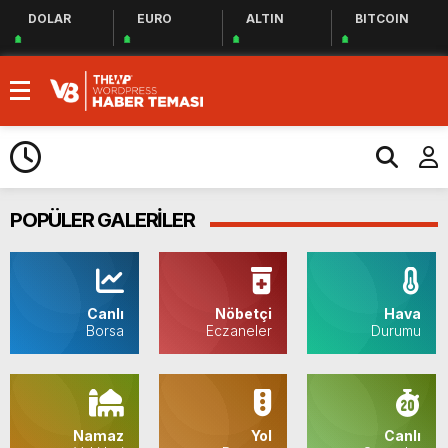
DOLAR
EURO
ALTIN
BITCOIN
POPÜLER GALERİLER
Canlı
Nöbetçi
Hava
Borsa
Eczaneler
Durumu
Namaz
Yol
Canlı