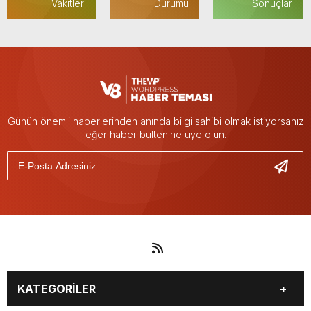
Vakitleri
Durumu
Sonuçlar
Günün önemli haberlerinden anında bilgi sahibi olmak istiyorsanız
eğer haber bültenine üye olun.
KATEGORİLER