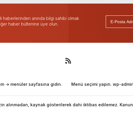
 haberlerinden anında bilgi sahibi olmak
 eğer haber bültenine üye olun.
m -> menüler sayfasına gidin.
Menü seçimi yapın. wp-admin 
izin alınmadan, kaynak gösterilerek dahi iktibas edilemez. Kanun